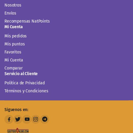
Nosotros
Envíos
Recompensas NatPoints
Mi Cuenta
Mis pedidos
Mis puntos
Favoritos
Mi Cuenta
Comparar
Servicio al Cliente
Politica de Privacidad
Términos y Condiciones
Siguenos en: