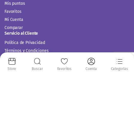
Mis puntos
Favoritos
Mi Cuenta
Comparar
Servicio al Cliente
Politica de Privacidad
Términos y Condiciones
Store
Buscar
Favoritos
Cuenta
Categorías
Siguenos en:
Copyright 2014-2024 © Casitodoonline. Todos los Derechos Reservados .
Implementado por
Código SEO.
Aceptamos: