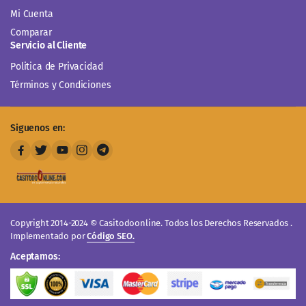
Mi Cuenta
Comparar
Servicio al Cliente
Politica de Privacidad
Términos y Condiciones
Siguenos en:
Copyright 2014-2024 © Casitodoonline. Todos los Derechos Reservados .
Implementado por
Código SEO.
Aceptamos: