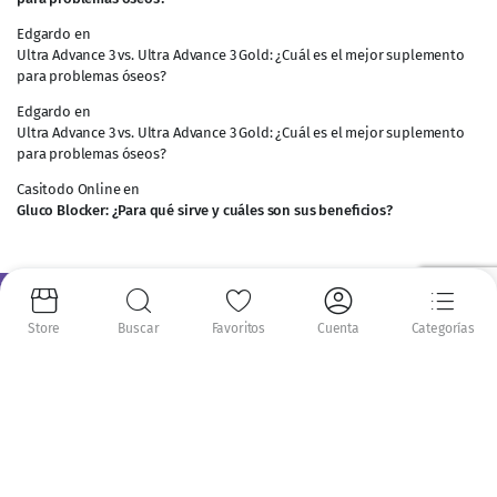
Edgardo
en
Ultra Advance 3 vs. Ultra Advance 3 Gold: ¿Cuál es el mejor suplemento
para problemas óseos?
Edgardo
en
Ultra Advance 3 vs. Ultra Advance 3 Gold: ¿Cuál es el mejor suplemento
para problemas óseos?
Casitodo Online
en
Gluco Blocker: ¿Para qué sirve y cuáles son sus beneficios?
Información
Store
Buscar
Favoritos
Cuenta
Categorías
Nosotros
Envíos
Recompensas NatPoints
Mi Cuenta
Mis pedidos
Mis puntos