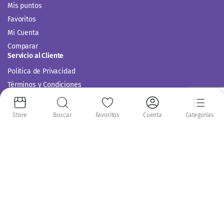
Mis puntos
Favoritos
Mi Cuenta
Comparar
Servicio al Cliente
Politica de Privacidad
Términos y Condiciones
Store
Buscar
Favoritos
Cuenta
Categorías
Siguenos en:
Copyright 2014-2024 © Casitodoonline. Todos los Derechos Reservados .
Implementado por
Código SEO.
Aceptamos: