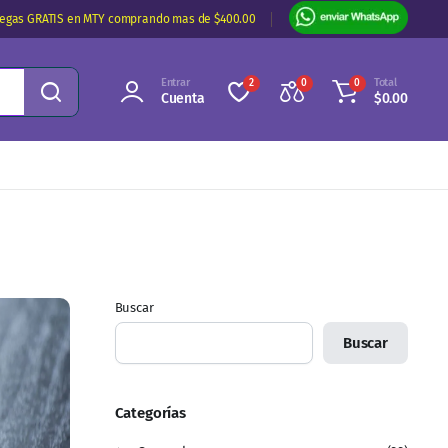
regas GRATIS en MTY comprando mas de $400.00
Entrar
Total
2
0
0
Cuenta
$
0.00
Buscar
Buscar
Categorías