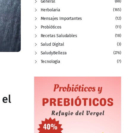
General
(88)
Herbolaria
(165)
Mensajes Importantes
(12)
Probióticos
(11)
Recetas Saludables
(18)
Salud Digital
(3)
SaludyBelleza
(276)
Tecnología
(7)
 el