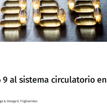
 al sistema circulatorio en
ga 6
,
Omega 9
,
Trigliseridos