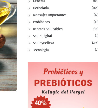
General
(88)
Herbolaria
(165)
Mensajes Importantes
(12)
Probióticos
(11)
Recetas Saludables
(18)
Salud Digital
(3)
SaludyBelleza
(276)
Tecnología
(7)