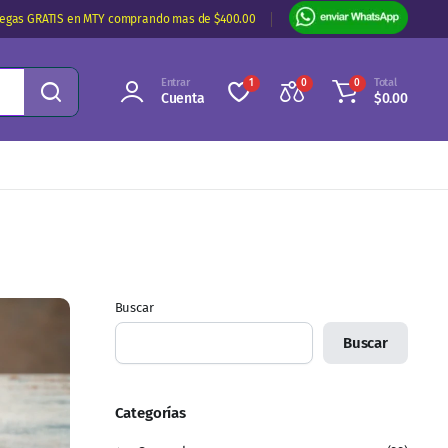
regas GRATIS en MTY comprando mas de $400.00
Entrar
Total
1
0
0
Cuenta
$
0.00
Buscar
Buscar
Categorías