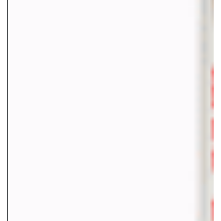
$
49.00
Añadir a Favoritos
Sin Existencia
Opciones y costos de envío
Entregas GRATIS a Domicilio en Mty
Comprando $400 MXN o más.
Envíos Express a Todo México
1-2 días hábiles - $150 MXN
Envíos Gratis a Todo México