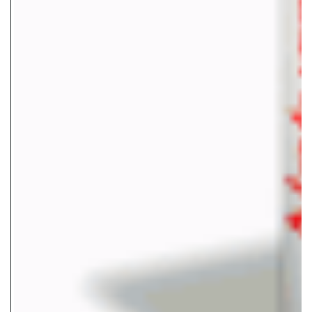
Fabuloso libro electronico que te enseñara como perder
peso, especialmente para las personas que batallan para
bajar de peso, pueden adquirirlo para su beneficio
personal o tambien para revenderlo mas adelante
Productos Relacionados
Cuidados de la Piel
45 increibles tips para
quemar calorias facilmente
$
49.00
( con derechos de reventa )