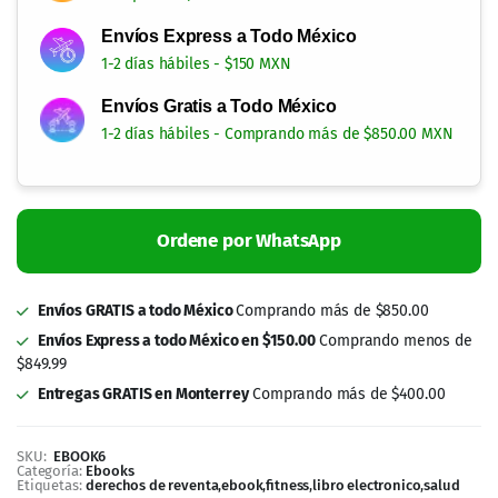
Mis puntos
Favoritos
Mi Cuenta
Comparar
Servicio al Cliente
Politica de Privacidad
Términos y Condiciones
Siguenos en:
Copyright 2014-2024 © Casitodoonline. Todos los Derechos Reservados .
Implementado por
Código SEO.
Aceptamos: