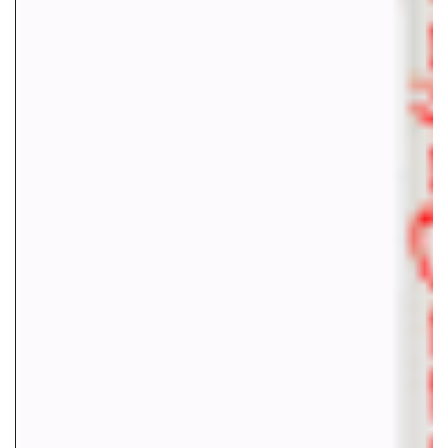
1-2 días hábiles - Comprando más de $850.00 MXN
Ordene por WhatsApp
Envíos GRATIS a todo México
Comprando más de $850.00
Envíos Express a todo México en $150.00
Comprando menos de
$849.99
Entregas GRATIS en Monterrey
Comprando más de $400.00
SKU:
EBOOK6
Categoría:
Ebooks
Etiquetas:
derechos de reventa
,
ebook
,
fitness
,
libro electronico
,
salud
Descripción
Valoraciones (0)