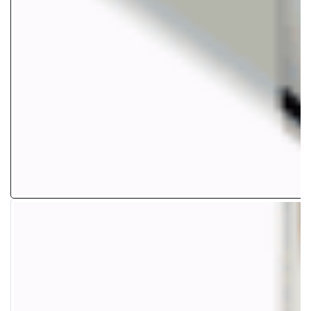
$
49.00
Leer más
Leer más
Sin Existencia
Sin Existencia
7 Secretos Para Un Cuerpo
Facebook For Business en
Ideal
Ingles
$
49.00
$
49.00
Leer más
Leer más