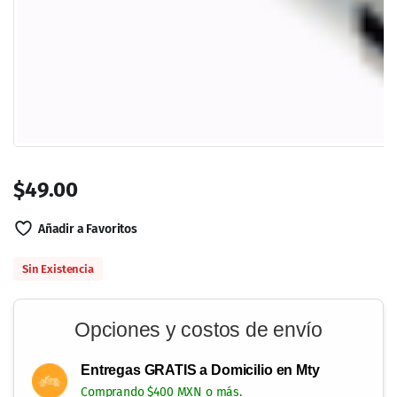
Información
Nosotros
Envíos
Recompensas NatPoints
Mi Cuenta
Mis pedidos