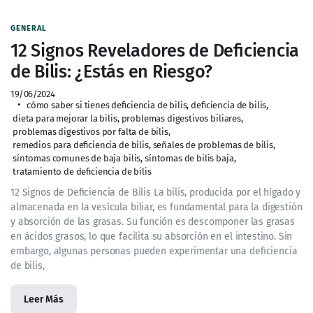
GENERAL
12 Signos Reveladores de Deficiencia
de Bilis: ¿Estás en Riesgo?
19/06/2024
cómo saber si tienes deficiencia de bilis
,
deficiencia de bilis
,
dieta para mejorar la bilis
,
problemas digestivos biliares
,
problemas digestivos por falta de bilis
,
remedios para deficiencia de bilis
,
señales de problemas de bilis
,
síntomas comunes de baja bilis
,
síntomas de bilis baja
,
tratamiento de deficiencia de bilis
12 Signos de Deficiencia de Bilis La bilis, producida por el hígado y
almacenada en la vesícula biliar, es fundamental para la digestión
y absorción de las grasas. Su función es descomponer las grasas
en ácidos grasos, lo que facilita su absorción en el intestino. Sin
embargo, algunas personas pueden experimentar una deficiencia
de bilis,
Leer Más