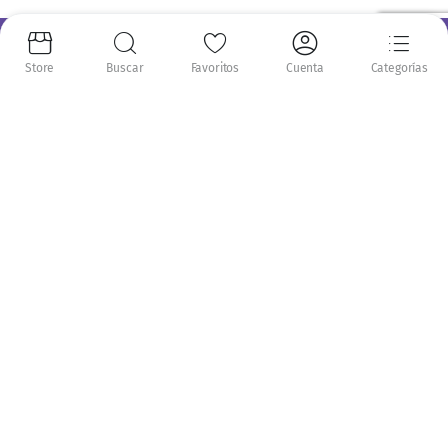
Información
Store
Buscar
Favoritos
Cuenta
Categorías
Nosotros
Envíos
Recompensas NatPoints
Mi Cuenta
Mis pedidos
Mis puntos
Favoritos
Mi Cuenta
Comparar
Servicio al Cliente
Politica de Privacidad
Términos y Condiciones
Siguenos en: