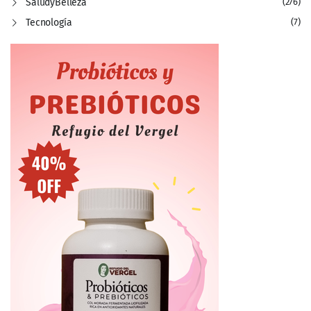
SaludyBelleza
(276)
Tecnología
(7)