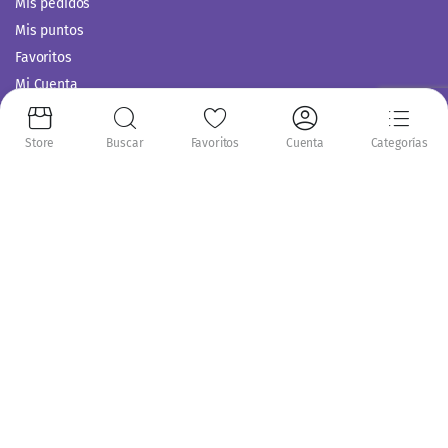
Mis pedidos
Mis puntos
Favoritos
Mi Cuenta
Comparar
Servicio al Cliente
Store
Buscar
Favoritos
Cuenta
Categorías
Politica de Privacidad
Términos y Condiciones
Siguenos en:
Copyright 2014-2024 © Casitodoonline. Todos los Derechos Reservados .
Implementado por
Código SEO.
Aceptamos: