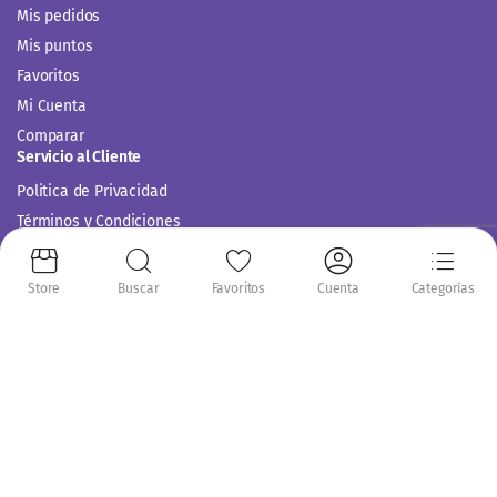
Mis pedidos
Mis puntos
Favoritos
Mi Cuenta
Comparar
Servicio al Cliente
Politica de Privacidad
Términos y Condiciones
Store
Buscar
Favoritos
Cuenta
Categorías
Siguenos en:
Copyright 2014-2024 © Casitodoonline. Todos los Derechos Reservados .
Implementado por
Código SEO.