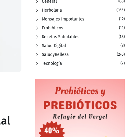
General
(88)
Herbolaria
(165)
Mensajes Importantes
(12)
Probióticos
(11)
Recetas Saludables
(18)
Salud Digital
(3)
SaludyBelleza
(276)
Tecnología
(7)
tal