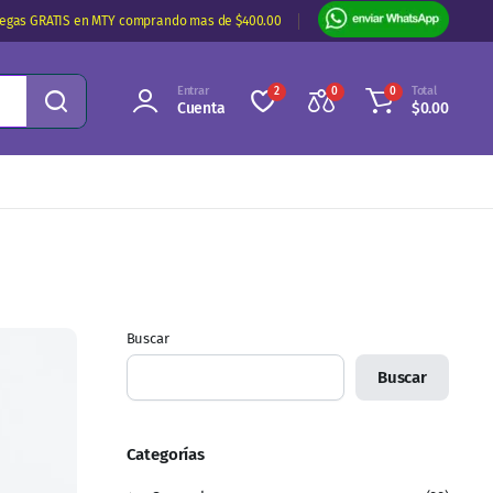
regas GRATIS en MTY comprando mas de $400.00
Entrar
Total
2
0
0
Cuenta
$
0.00
Buscar
Buscar
Categorías