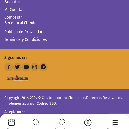
Favoritos
Mi Cuenta
Comparar
Servicio al Cliente
Politica de Privacidad
Términos y Condiciones
Siguenos en:
Copyright 2014-2024 © Casitodoonline. Todos los Derechos Reservados .
Implementado por
Código SEO.
Aceptamos: