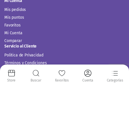
Mi Cuenta
Mis pedidos
Mis puntos
Favoritos
Mi Cuenta
Comparar
Servicio al Cliente
Politica de Privacidad
Términos y Condiciones
Store
Buscar
Favoritos
Cuenta
Categorías
Siguenos en:
Copyright 2014-2024 © Casitodoonline. Todos los Derechos Reservados .
Implementado por
Código SEO.