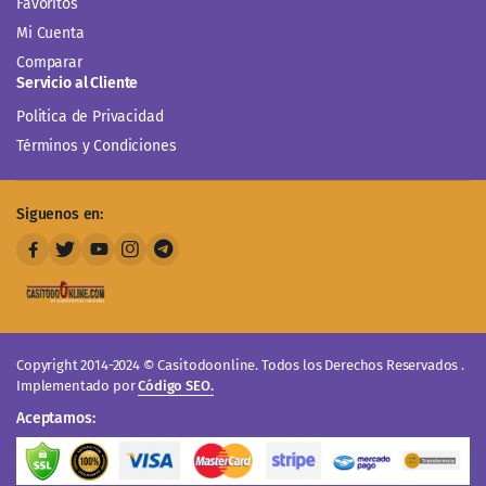
Favoritos
Mi Cuenta
Comparar
Servicio al Cliente
Politica de Privacidad
Términos y Condiciones
Siguenos en:
Copyright 2014-2024 © Casitodoonline. Todos los Derechos Reservados .
Implementado por
Código SEO.
Aceptamos: