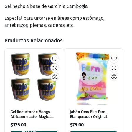
antebrazos, piernas, caderas, etc.
Productos Relacionados
Gel Reductor de Mango
Jabón Omo Plus Fern
Africano master Magic 4
Blanqueador Original
pack
$
125.00
$
75.00
Añadir al
Leer más
carrito
En Existencia
Sin Existencia