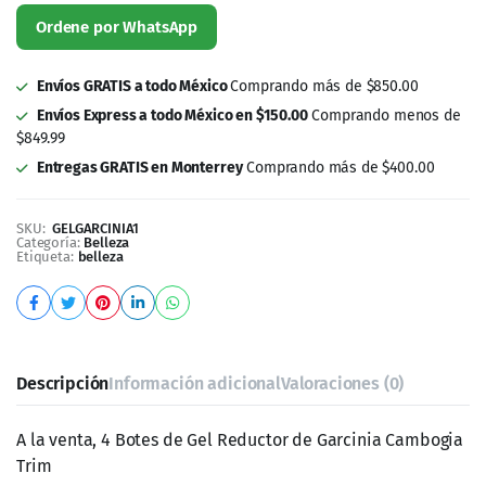
Envíos GRATIS a todo México
Comprando más de $850.00
Envíos Express a todo México en $150.00
Comprando menos de
$849.99
Entregas GRATIS en Monterrey
Comprando más de $400.00
SKU:
GELGARCINIA1
Categoría:
Belleza
Etiqueta:
belleza
Descripción
Información adicional
Valoraciones (0)
A la venta, 4 Botes de Gel Reductor de Garcinia Cambogia
Trim
Gel hecho a base de Garcinia Cambogia
Especial para untarse en áreas como estómago,