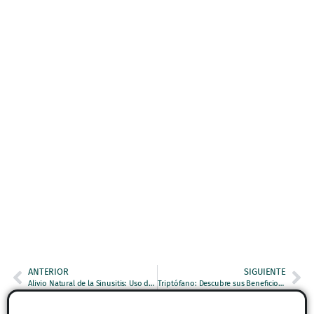
ANTERIOR
SIGUIENTE
Alivio Natural de la Sinusitis: Uso de la Sábila para la Sinusitis
Triptófano: Descubre sus Beneficios, Riesgos y Alimentos Ricos en Este Aminoácido Esencial