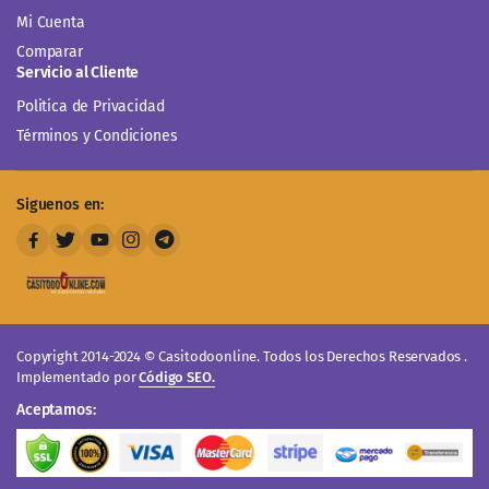
Mi Cuenta
Comparar
Servicio al Cliente
Politica de Privacidad
Términos y Condiciones
Siguenos en:
Copyright 2014-2024 © Casitodoonline. Todos los Derechos Reservados .
Implementado por
Código SEO.
Aceptamos: