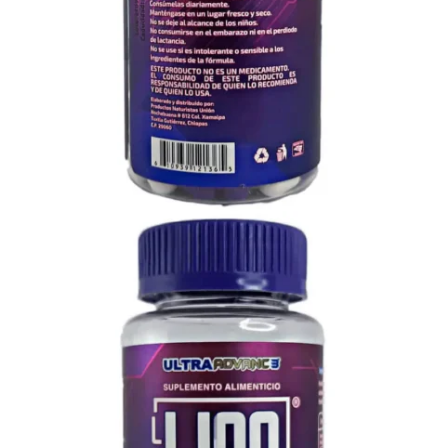
Veces Visto: 4286
Añadir a Favoritos
3 personas
envió a Favoritos este producto
En Existencia
Lipo Ultra es un suplemento innovador diseñado para ayudarte a
perder peso de manera efectiva. Contiene Forskolina, Acaí en
polvo, Café verde, Cetonas de frambuesa y Algas marinas,
ingredientes naturales que aceleran el metabolismo y promueven
la quema de grasa.
Opciones y costos de envío
Entregas GRATIS a Domicilio en Mty
Comprando $400 MXN o más.
Envíos Express a Todo México
1-2 días hábiles - $150 MXN