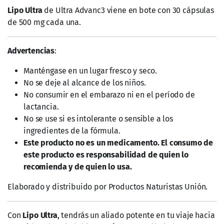
carrito
carrito
En Existencia
En Existencia
Ultra Advanc3 con GEL de
Mango Africano Master
120 gramos
Magic
$
389.50
$
165.00
-
$
195.00
Añadir al
Añadir al
carrito
carrito
En Existencia
En Existencia