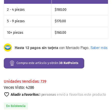
salud digestiva y apoyar la pérdida de peso.
Café verde (Coffea arabica L.)
:
Para qué sirve
: El extracto de café verde contiene
ácido clorogénico, que se ha demostrado que
ayuda a reducir la absorción de carbohidratos
del tracto digestivo, lo que puede ayudar a bajar
de peso.
Cetonas de frambuesa
:
Para qué sirve
: Las cetonas de frambuesa son
compuestos naturales que pueden aumentar el
metabolismo de las grasas y ayudar en la
reducción de grasa corporal.
Algas Marinas (Chlorophyta)
:
Para qué sirve
: Las algas marinas son ricas en
minerales y antioxidantes, que pueden ayudar a
desintoxicar el cuerpo y mejorar el metabolismo,
contribuyendo así a la pérdida de peso.
Modo de uso
: Tomar una cápsula antes de dormir con