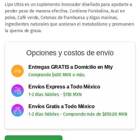
suficiente agua. No exceda la dosis recomendada.
Consúmase diariamente para obtener mejores resultados.
Lipo Ultra
de Ultra Advanc3 viene en bote con 30 cápsulas
de 500 mg cada una.
Advertencias
:
Manténgase en un lugar fresco y seco.
No se deje al alcance de los niños.
No consumir en el embarazo ni en el período de
lactancia.
No se use si es intolerante o sensible a los
ingredientes de la fórmula.
Este producto no es un medicamento. El consumo de
este producto es responsabilidad de quien lo
recomienda y de quien lo usa.
Elaborado y distribuido por Productos Naturistas Unión.