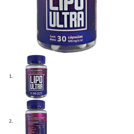
Envíos Gratis a Todo México
1-2 días hábiles - Comprando más de $850.00 MXN
Envíos GRATIS a todo México
Comprando más de $850.00
Envíos Express a todo México en $150.00
Comprando menos de
$849.99
Entregas GRATIS en Monterrey
Comprando más de $400.00
SKU:
LIPOULTRA1
GTIN:
610939121365
Categoría:
Metabolismo Corporal
Etiquetas:
bajar de peso naturalmente
,
cetonas de frambuesa
,
Forskolina
,
Lipo Ultra
,
perder peso
,
Ultra Advanc3
Marca:
Productos Naturistas Union
Descripción
Información adicional
Valoraciones (0)