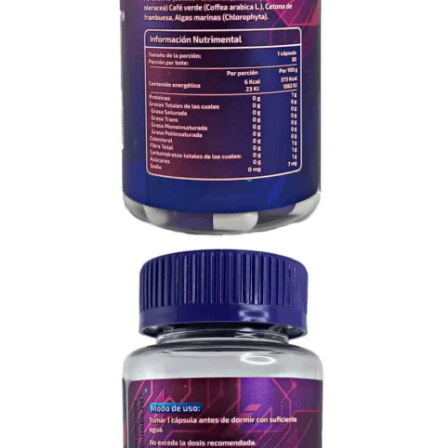
Cantidad
Precio Por c/u
1
pieza
$
190.00
2 - 4 piezas
$
180.00
5 - 9 piezas
$
170.00
10+ piezas
$
160.00
Hasta 12 pagos sin tarjeta
con Mercado Pago.
Saber más
Compra este artículo y obtén
38
NatPoints
Unidades Vendidas: 739