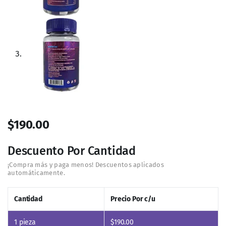
Lipo Ultra
de Ultra Advanc3 es un suplemento alimenticio
diseñado específicamente para ayudarte a perder peso
de manera efectiva y segura. Su fórmula avanzada
combina ingredientes naturales que trabajan en sinergia
para ofrecerte los mejores resultados. A continuación, te
presentamos cada uno de sus ingredientes y sus
beneficios:
Forskolina (Coleus forskohlii)
:
Para qué sirve
: La forskolina es conocida por su
capacidad para aumentar los niveles de un
compuesto dentro de las células llamado AMP
cíclico, lo que puede estimular la quema de
grasa y mejorar la pérdida de peso.
Acaí en polvo (Euterpe oleracea)
:
Para qué sirve
: El acai es rico en antioxidantes,
fibra y ácidos grasos esenciales que pueden
ayudar a mejorar el metabolismo, promover la