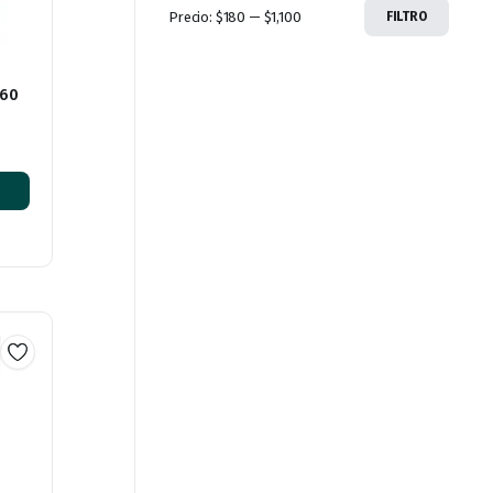
Precio:
$180
—
$1,100
FILTRO
 60