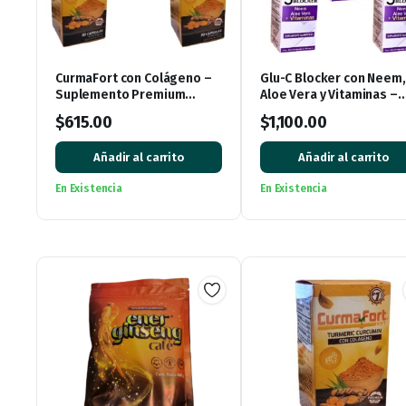
CurmaFort con Colágeno –
Glu-C Blocker con Neem,
Suplemento Premium
Aloe Vera y Vitaminas –
(Paquete de 3 Cajas, 90
Pack de 5 Cajas (300
$
615.00
$
1,100.00
Cápsulas)
Cápsulas)
Añadir al carrito
Añadir al carrito
En Existencia
En Existencia