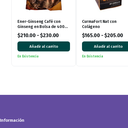
Ener-Ginseng Café con
CurmaFort Nat con
Ginseng en Bolsa de 400
Colágeno
gramos
$
210.00
-
$
230.00
$
165.00
-
$
205.00
Añadir al carrito
Añadir al carrito
En Existencia
En Existencia
Información