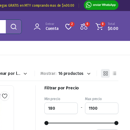
regas GRATIS en MTY comprando mas de $400.00
Entrar
Total
2
0
0
Cuenta
$
0.00
Mostrar:
Filtrar por Precio
Min precio
Max precio
-