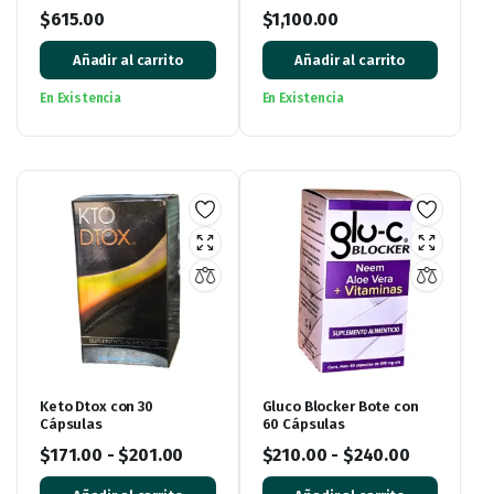
(Paquete de 3 Cajas, 90
Pack de 5 Cajas (300
$
615.00
$
1,100.00
Cápsulas)
Cápsulas)
Añadir al carrito
Añadir al carrito
En Existencia
En Existencia
Keto Dtox con 30
Gluco Blocker Bote con
Cápsulas
60 Cápsulas
$
171.00
-
$
201.00
$
210.00
-
$
240.00