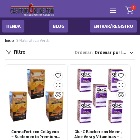
0
TIENDA
BLOG
ENTRAR/REGISTRO
Inicio
Naturaleza Verde
Filtro
Ordenar:
CurmaFort con Colágeno
Glu-C Blocker con Neem,
– Suplemento Premium
Aloe Vera y Vitaminas –