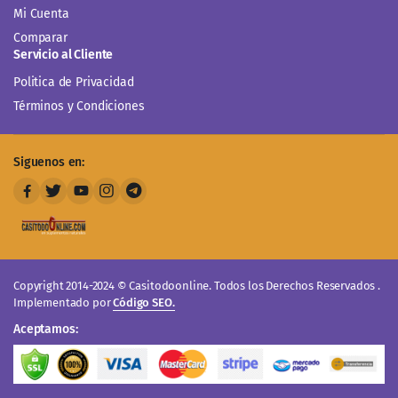
Mi Cuenta
Comparar
Servicio al Cliente
Politica de Privacidad
Términos y Condiciones
Siguenos en:
Copyright 2014-2024 © Casitodoonline. Todos los Derechos Reservados .
Implementado por
Código SEO.
Aceptamos: