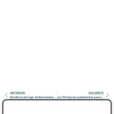
ANTERIOR
SIGUIENTE
Beneficios del Jugo de Remolacha: 8 Razones Poderosas para Incorporarlo en tu Dieta Diaria
Los 10 mejores suplementos para la salud de las mujeres: Potencia tu bienestar femenino