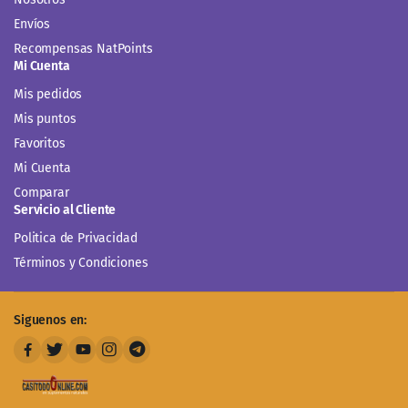
Envíos
Recompensas NatPoints
Mi Cuenta
Mis pedidos
Mis puntos
Favoritos
Mi Cuenta
Comparar
Servicio al Cliente
Politica de Privacidad
Términos y Condiciones
Siguenos en: