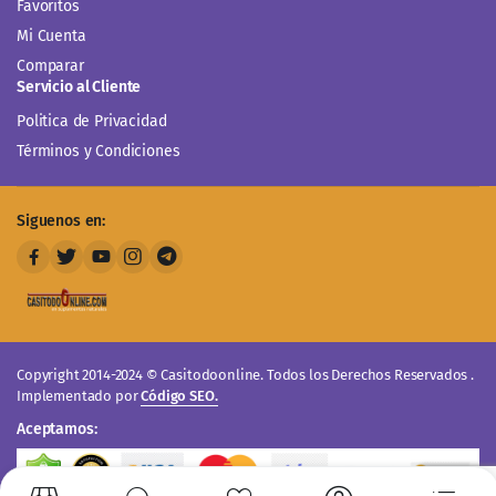
Favoritos
Mi Cuenta
Comparar
Servicio al Cliente
Politica de Privacidad
Términos y Condiciones
Siguenos en:
Copyright 2014-2024 © Casitodoonline. Todos los Derechos Reservados .
Implementado por
Código SEO.
Aceptamos: