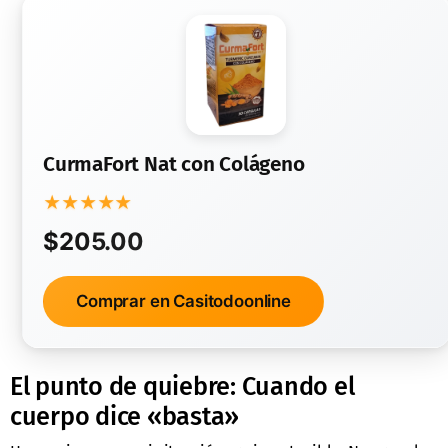
CurmaFort Nat con Colágeno
★
★
★
★
★
$205.00
Comprar en Casitodoonline
El punto de quiebre: Cuando el
cuerpo dice «basta»