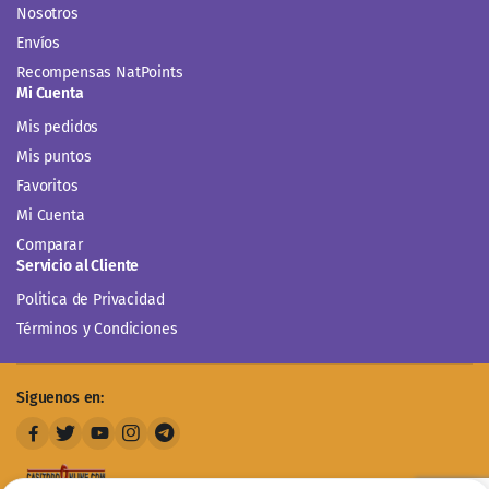
Nosotros
Envíos
Recompensas NatPoints
Mi Cuenta
Mis pedidos
Mis puntos
Favoritos
Mi Cuenta
Comparar
Servicio al Cliente
Politica de Privacidad
Términos y Condiciones
Siguenos en: