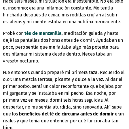
Hace seis meses, mi situación era insostenible. No era solo
el insomnio; era una inflamación constante. Me sentía
hinchada después de cenar, mis rodillas crujían al subir
escaleras y mi mente estaba en una neblina permanente.
Probé con
tés de manzanilla
, meditación guiada y hasta
dejé las pantallas dos horas antes de dormir. Ayudaban un
poco, pero sentía que me faltaba algo más potente para
desinflamar mi sistema desde dentro. Necesitaba un
«reset» nocturno.
Fue entonces cuando preparé mi primera taza. Recuerdo el
olor: una mezcla terrosa, picante y dulce a la vez. Al dar el
primer sorbo, sentí un calor reconfortante que bajaba por
mi garganta y se instalaba en mi pecho. Esa noche, por
primera vez en meses, dormí seis horas seguidas. Al
despertar, no me sentía aturdida, sino renovada. Ahí supe
que los
beneficios del té de cúrcuma antes de dormir
eran
reales y que tenía que entender por qué funcionaba tan
bien.