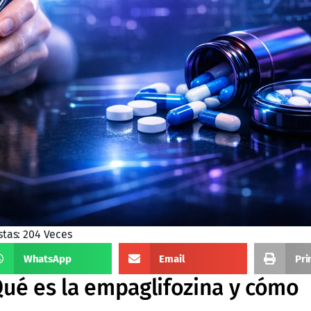
stas: 204 Veces
WhatsApp
Email
Pri
¿Qué es la empaglifozina y cómo