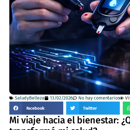
SaludyBelleza
13/02/2026
No hay comentarios
Vi
Facebook
Twitter
Mi viaje hacia el bienestar: 