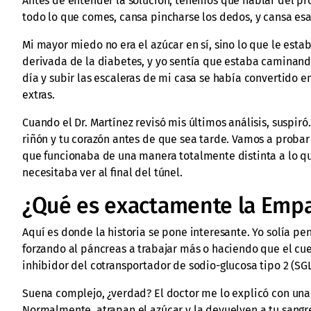
Antes de entender la solución, tenemos que hablar del pr
todo lo que comes, cansa pincharse los dedos, y cansa esa
Mi mayor miedo no era el azúcar en sí, sino lo que le esta
derivada de la diabetes, y yo sentía que estaba caminan
día y subir las escaleras de mi casa se había convertido 
extras.
Cuando el Dr. Martínez revisó mis últimos análisis, suspir
riñón y tu corazón antes de que sea tarde. Vamos a probar
que funcionaba de una manera totalmente distinta a lo qu
necesitaba ver al final del túnel.
¿Qué es exactamente la Empa
Aquí es donde la historia se pone interesante. Yo solía p
forzando al páncreas a trabajar más o haciendo que el cue
inhibidor del cotransportador de sodio-glucosa tipo 2 (SGL
Suena complejo, ¿verdad? El doctor me lo explicó con una
Normalmente, atrapan el azúcar y la devuelven a tu sangre