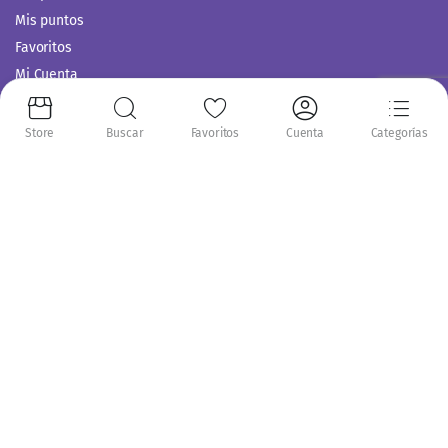
Mis puntos
Favoritos
Mi Cuenta
Comparar
Servicio al Cliente
Store
Buscar
Favoritos
Cuenta
Categorías
Politica de Privacidad
Términos y Condiciones
Siguenos en:
Copyright 2014-2024 © Casitodoonline. Todos los Derechos Reservados .
Implementado por
Código SEO.
Aceptamos: