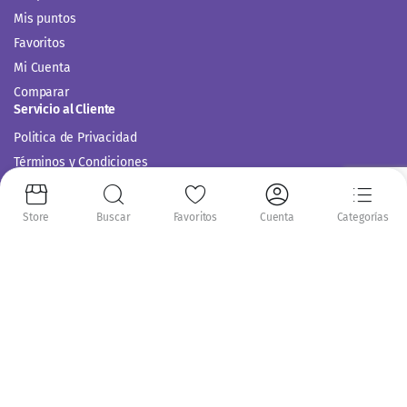
Mis puntos
Favoritos
Mi Cuenta
Comparar
Servicio al Cliente
Politica de Privacidad
Términos y Condiciones
Store
Buscar
Favoritos
Cuenta
Categorías
Siguenos en:
Copyright 2014-2024 © Casitodoonline. Todos los Derechos Reservados .
Implementado por
Código SEO.
Aceptamos: