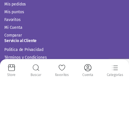
Mis pedidos
Mis puntos
Favoritos
Mi Cuenta
Comparar
Servicio al Cliente
Politica de Privacidad
Términos y Condiciones
Store
Buscar
Favoritos
Cuenta
Categorías
Siguenos en:
Copyright 2014-2024 © Casitodoonline. Todos los Derechos Reservados .
Implementado por
Código SEO.