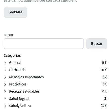
este tiempo. Sabemos que con cada nuevo año
Leer Más
Buscar
Buscar
Categorías
General
(88)
Herbolaria
(165)
Mensajes Importantes
(12)
Probióticos
(11)
Recetas Saludables
(18)
Salud Digital
(3)
SaludyBelleza
(276)