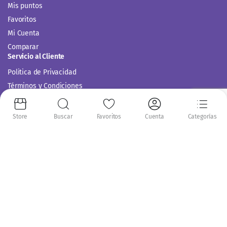
Mis puntos
Favoritos
Mi Cuenta
Comparar
Servicio al Cliente
Politica de Privacidad
Términos y Condiciones
Store
Buscar
Favoritos
Cuenta
Categorías
Siguenos en:
Copyright 2014-2024 © Casitodoonline. Todos los Derechos Reservados .
Implementado por
Código SEO.
Aceptamos: