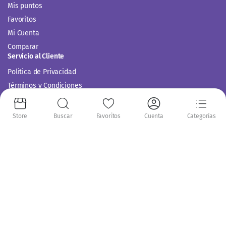
Mis puntos
Favoritos
Mi Cuenta
Comparar
Servicio al Cliente
Politica de Privacidad
Términos y Condiciones
Store
Buscar
Favoritos
Cuenta
Categorías
Siguenos en:
Copyright 2014-2024 © Casitodoonline. Todos los Derechos Reservados .
Implementado por
Código SEO.
Aceptamos: