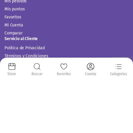
Mis pedidos
Mis puntos
Favoritos
Mi Cuenta
Comparar
Servicio al Cliente
Politica de Privacidad
Términos y Condiciones
Store
Buscar
Favoritos
Cuenta
Categorías
Siguenos en:
Copyright 2014-2024 © Casitodoonline. Todos los Derechos Reservados .
Implementado por
Código SEO.
Aceptamos: