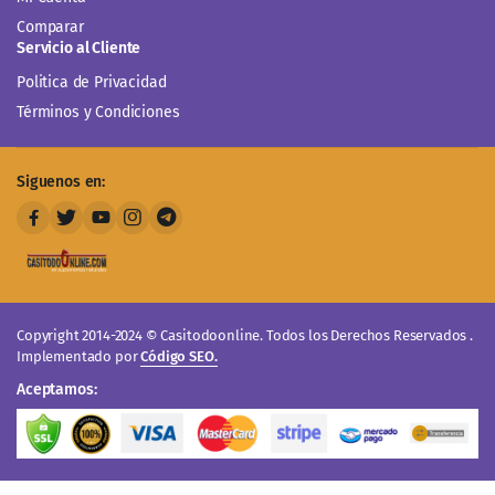
Comparar
Servicio al Cliente
Politica de Privacidad
Términos y Condiciones
Siguenos en:
Copyright 2014-2024 © Casitodoonline. Todos los Derechos Reservados .
Implementado por
Código SEO.
Aceptamos: