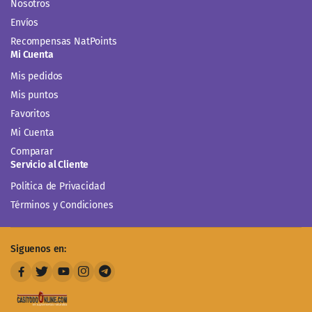
Nosotros
Envíos
Recompensas NatPoints
Mi Cuenta
Mis pedidos
Mis puntos
Favoritos
Mi Cuenta
Comparar
Servicio al Cliente
Politica de Privacidad
Términos y Condiciones
Siguenos en: