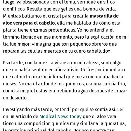
luego, ya obsesionada con el tema, verifiqué en sitios
científicos. Resulta que ese gel es una bomba de vida.
Mientras batíamos el cristal para crear la
mascarilla de
aloe vera para el cabello
, ella me hablaba de cómo esta
planta tiene enzimas proteolíticas. Yo no entendía el
término técnico en ese momento, pero la explicación de mi
tía fue mejor: «Imagina que son pequeños obreros que
reparan las células muertas de tu cuero cabelludo».
Esa tarde, con la mezcla viscosa en mi cabeza, sentí algo
que no había sentido en años: alivio. Un frescor inmediato
que calmó la picazón infernal que me acompañaba hacía
meses. No era el ardor de los químicos, era una caricia fría,
como si mi piel estuviera bebiendo agua después de cruzar
un desierto.
Investigando más tarde, entendí por qué se sentía así. Leí
en un artículo de
Medical News Today
que el aloe vera
tiene una composición química muy similar a la queratina,
la proteína principal del cabello. Por eso penetra tan