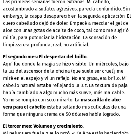
Las primeras semanas fueron extrañas. Mi cabello,
acostumbrado a sulfatos agresivos, parecía confundido. Sin
embargo, la caspa desapareció en la segunda aplicación. El
cuero cabelludo dejó de doler. Empecé a mezclar el gel de
aloe con unas gotas de aceite de coco, tal como me sugirió
mi tía, para potenciar la hidratación. La sensación de
limpieza era profunda, real, no artificial.
El segundo mes: El despertar del brillo.
Aquí fue donde la magia se hizo visible. Un miércoles, bajo
la luz del ascensor de la oficina (que suele ser cruel), me
miré en el espejo y vi un reflejo. No era grasa, era brillo. Mi
cabello natural estaba reflejando la luz. La textura de paja
había cambiado a algo mucho más suave, más maleable.
Ya no se rompía con solo mirarlo. La
mascarilla de aloe
vera para el cabello
estaba sellando mis cutículas de una
forma que ninguna crema de 50 dólares había logrado.
El tercer mes: Volumen y crecimiento.
Mi peluquera fue la que lo notó. «¿Qué te estás haciendo?»,