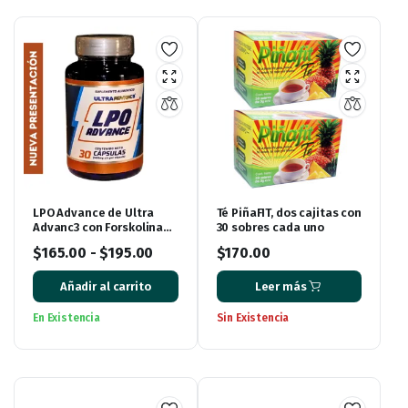
LPO Advance de Ultra
Té PiñaFIT, dos cajitas con
Advanc3 con Forskolina
30 sobres cada uno
(antes conocido como
$
165.00
-
$
195.00
$
170.00
Lipo Advance)
Añadir al carrito
Leer más
En Existencia
Sin Existencia