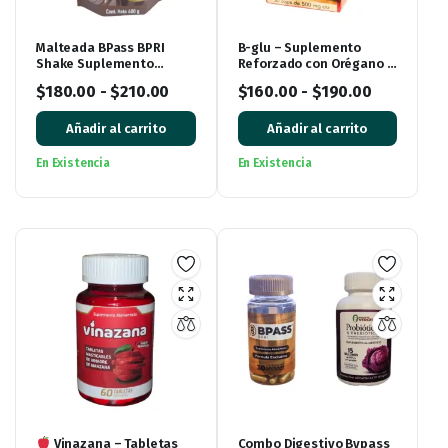
Malteada BPass BPRI
B-glu – Suplemento
Shake Suplemento
Reforzado con Orégano y
Alimenticio Rico Sabor
Hueso de Aguacate 30
$
180.00
-
$
210.00
$
160.00
-
$
190.00
Chocolate
Cápsulas
Añadir al carrito
Añadir al carrito
En Existencia
En Existencia
Vinazana – Tabletas
Combo Digestivo Bypass