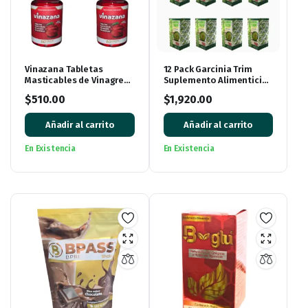
Vinazana Tabletas
12 Pack Garcinia Trim
Masticables de Vinagre
Suplemento Alimenticio
de Manzana con
de Garcinia Cambogia
$
510.00
$
1,920.00
Vitaminas y
360 Cápsulas
Superalimentos
Añadir al carrito
Añadir al carrito
En Existencia
En Existencia