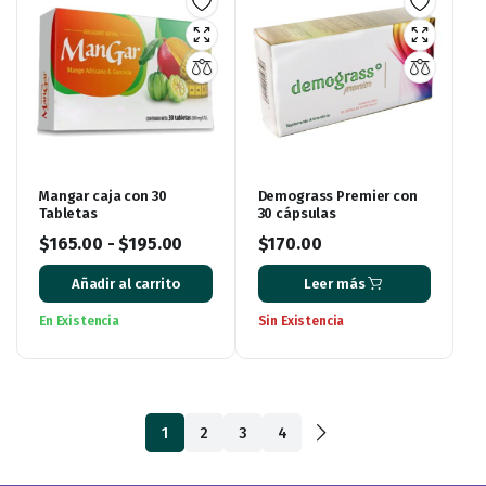
Mangar caja con 30
Demograss Premier con
Tabletas
30 cápsulas
$
165.00
-
$
195.00
$
170.00
Añadir al carrito
Leer más
En Existencia
Sin Existencia
1
2
3
4