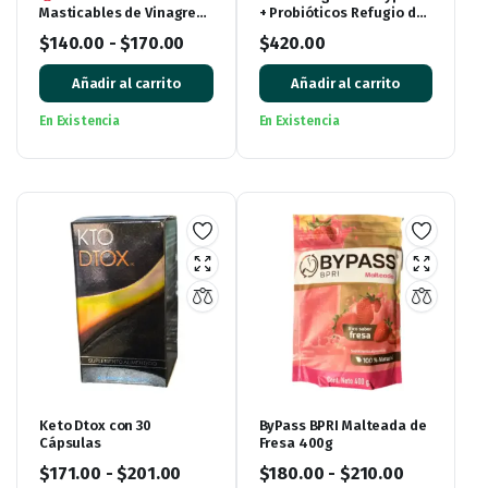
Masticables de Vinagre
+ Probióticos Refugio del
de Manzana (60 tabletas)
Vergel
$
140.00
-
$
170.00
$
420.00
Añadir al carrito
Añadir al carrito
En Existencia
En Existencia
Keto Dtox con 30
ByPass BPRI Malteada de
Cápsulas
Fresa 400g
$
171.00
-
$
201.00
$
180.00
-
$
210.00