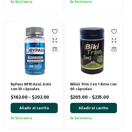
En Existencia
En Existencia
ByPass BPRI Azul, bote
Bikini Trim 3 en 1 Bote con
con 30 cápsulas
60 cápsulas
$
162.00
-
$
202.00
$
205.00
-
$
235.00
Añadir al carrito
Añadir al carrito
En Existencia
En Existencia