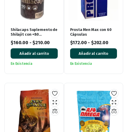
Shilacaps Suplemento de
Prosta Men Max con 60
Shilajit con +80
Cápsulas
Minerales
$
160.00
-
$
210.00
$
172.00
-
$
202.00
Añadir al carrito
Añadir al carrito
En Existencia
En Existencia