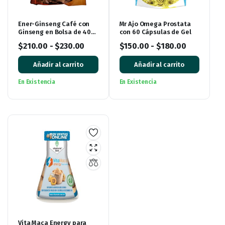
Ener-Ginseng Café con
Mr Ajo Omega Prostata
Ginseng en Bolsa de 400
con 60 Cápsulas de Gel
gramos
$
210.00
-
$
230.00
$
150.00
-
$
180.00
Añadir al carrito
Añadir al carrito
En Existencia
En Existencia
Vita Maca Energy para