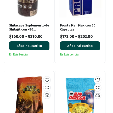
Shilacaps Suplemento de
Prosta Men Max con 60
Shilajit con +80
Cápsulas
Minerales
$
160.00
-
$
210.00
$
172.00
-
$
202.00
Añadir al carrito
Añadir al carrito
En Existencia
En Existencia