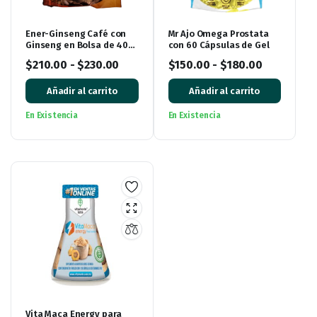
Ener-Ginseng Café con
Mr Ajo Omega Prostata
Ginseng en Bolsa de 400
con 60 Cápsulas de Gel
gramos
$
210.00
-
$
230.00
$
150.00
-
$
180.00
Añadir al carrito
Añadir al carrito
En Existencia
En Existencia
Vita Maca Energy para