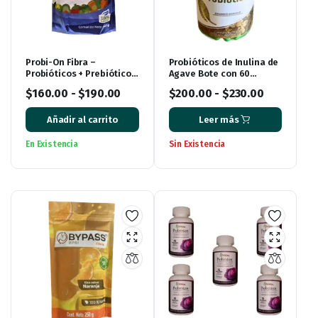
Probi-On Fibra –
Probióticos de Inulina de
Probióticos + Prebióticos
Agave Bote con 60
+ Posbióticos (450 g)
Cápsulas
$
160.00
-
$
190.00
$
200.00
-
$
230.00
Añadir al carrito
Leer más
En Existencia
Sin Existencia