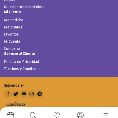
Recompensas NatPoints
Mi Cuenta
Mis pedidos
Mis puntos
Favoritos
Mi Cuenta
Comparar
Servicio al Cliente
Politica de Privacidad
Términos y Condiciones
Siguenos en: