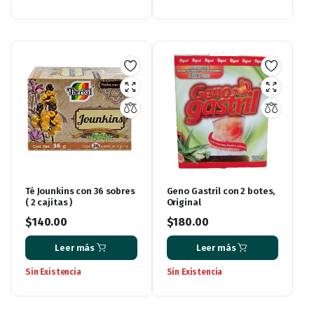
Té Jounkins con 36 sobres
Geno Gastril con 2 botes,
( 2 cajitas )
Original
$
140.00
$
180.00
Leer más
Leer más
Sin Existencia
Sin Existencia