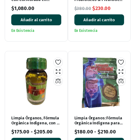
Paquete de 3
de Col Morada – 60
El
El
$
1,080.00
$
230.00
$
380.00
Cápsulas de 500 mg
precio
precio
Añadir al carrito
Añadir al carrito
original
actual
era:
es:
En Existencia
En Existencia
$380.00.
$230.00.
Limpia Órganos, Fórmula
Limpia Órganos: Fórmula
Orgánica Indígena, con 30
Orgánica Indígena para
cápsulas
Revitalizar tu Cuerpo
$
175.00
-
$
205.00
$
180.00
-
$
210.00