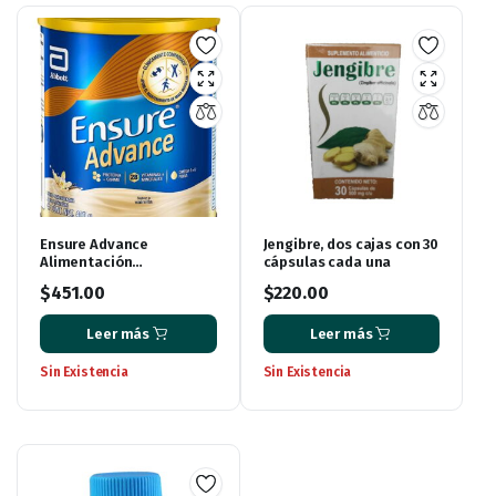
Ensure Advance
Jengibre, dos cajas con 30
Alimentación
cápsulas cada una
Especializada en Polvo
$
451.00
$
220.00
Unica con HMB Sabor
Vainilla de 400g
Leer más
Leer más
Sin Existencia
Sin Existencia