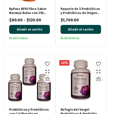
ByPass BPRI Fibra Sabor
Paquete de 5 Prebióticos
Naranja Bolsa con 250
y Probióticos de Origen
gramos
Vegetal Refugio del
$
90.00
-
$
120.00
$
1,700.00
Vergel
Añadir al carrito
Añadir al carrito
En Existencia
En Existencia
40%
Probióticos y Prebióticos
Refugio del Vergel
con Col Morada en
Probióticos & Prebióticos