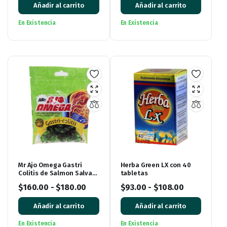
Añadir al carrito
Añadir al carrito
En Existencia
En Existencia
Mr Ajo Omega Gastri
Herba Green LX con 40
Colitis de Salmon Salvaje
tabletas
de Alaska, bolsa con 60
$
160.00
-
$
180.00
$
93.00
-
$
108.00
Cápsulas de Gel
Añadir al carrito
Añadir al carrito
En Existencia
En Existencia