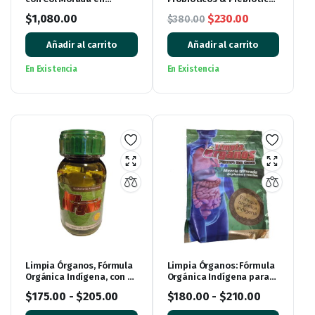
Paquete de 3
de Col Morada – 60
El
El
$
1,080.00
$
230.00
$
380.00
Cápsulas de 500 mg
precio
precio
Añadir al carrito
Añadir al carrito
original
actual
era:
es:
En Existencia
En Existencia
$380.00.
$230.00.
Limpia Órganos, Fórmula
Limpia Órganos: Fórmula
Orgánica Indígena, con 30
Orgánica Indígena para
cápsulas
Revitalizar tu Cuerpo
$
175.00
-
$
205.00
$
180.00
-
$
210.00