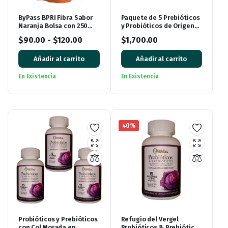
ByPass BPRI Fibra Sabor
Paquete de 5 Prebióticos
Naranja Bolsa con 250
y Probióticos de Origen
gramos
Vegetal Refugio del
$
90.00
-
$
120.00
$
1,700.00
Vergel
Añadir al carrito
Añadir al carrito
En Existencia
En Existencia
40%
Probióticos y Prebióticos
Refugio del Vergel
con Col Morada en
Probióticos & Prebióticos