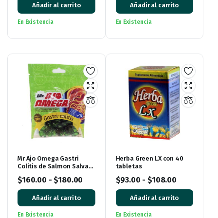
Añadir al carrito
Añadir al carrito
En Existencia
En Existencia
Mr Ajo Omega Gastri
Herba Green LX con 40
Colitis de Salmon Salvaje
tabletas
de Alaska, bolsa con 60
$
160.00
-
$
180.00
$
93.00
-
$
108.00
Cápsulas de Gel
Añadir al carrito
Añadir al carrito
En Existencia
En Existencia