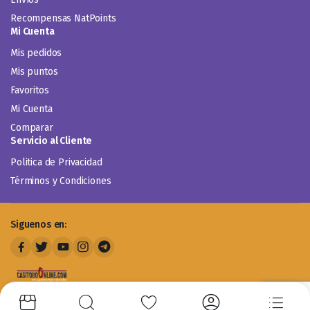
Recompensas NatPoints
Mi Cuenta
Mis pedidos
Mis puntos
Favoritos
Mi Cuenta
Comparar
Servicio al Cliente
Politica de Privacidad
Términos y Condiciones
Siguenos en: