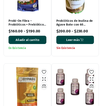
Probi-On Fibra –
Probióticos de Inulina de
Probióticos + Prebióticos
Agave Bote con 60
+ Posbióticos (450 g)
Cápsulas
$
160.00
-
$
190.00
$
200.00
-
$
230.00
Añadir al carrito
Leer más
En Existencia
Sin Existencia