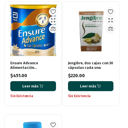
Ensure Advance
Jengibre, dos cajas con 30
Alimentación
cápsulas cada una
Especializada en Polvo
$
451.00
$
220.00
Unica con HMB Sabor
Vainilla de 400g
Leer más
Leer más
Sin Existencia
Sin Existencia