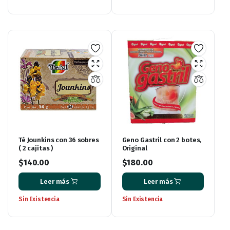
Té Jounkins con 36 sobres
Geno Gastril con 2 botes,
( 2 cajitas )
Original
$
140.00
$
180.00
Leer más
Leer más
Sin Existencia
Sin Existencia