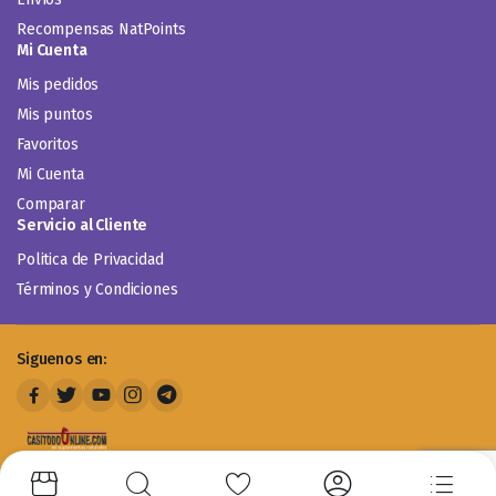
Recompensas NatPoints
Mi Cuenta
Mis pedidos
Mis puntos
Favoritos
Mi Cuenta
Comparar
Servicio al Cliente
Politica de Privacidad
Términos y Condiciones
Siguenos en: