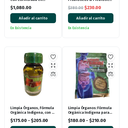
Paquete de 3
de Col Morada – 60
El
El
$
1,080.00
$
230.00
$
380.00
Cápsulas de 500 mg
precio
precio
Añadir al carrito
Añadir al carrito
original
actual
era:
es:
En Existencia
En Existencia
$380.00.
$230.00.
Limpia Órganos, Fórmula
Limpia Órganos: Fórmula
Orgánica Indígena, con 30
Orgánica Indígena para
cápsulas
Revitalizar tu Cuerpo
$
175.00
-
$
205.00
$
180.00
-
$
210.00