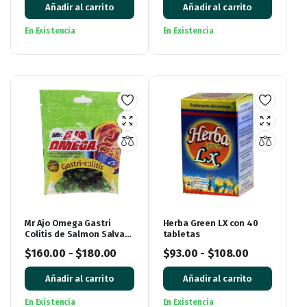
Añadir al carrito
Añadir al carrito
En Existencia
En Existencia
Mr Ajo Omega Gastri
Herba Green LX con 40
Colitis de Salmon Salvaje
tabletas
de Alaska, bolsa con 60
$
160.00
-
$
180.00
$
93.00
-
$
108.00
Cápsulas de Gel
Añadir al carrito
Añadir al carrito
En Existencia
En Existencia