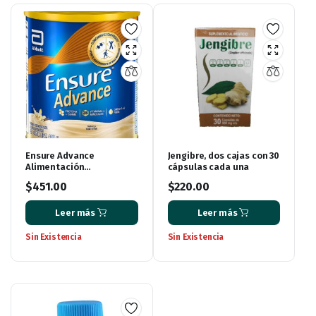
Ensure Advance
Jengibre, dos cajas con 30
Alimentación
cápsulas cada una
Especializada en Polvo
$
451.00
$
220.00
Unica con HMB Sabor
Vainilla de 400g
Leer más
Leer más
Sin Existencia
Sin Existencia