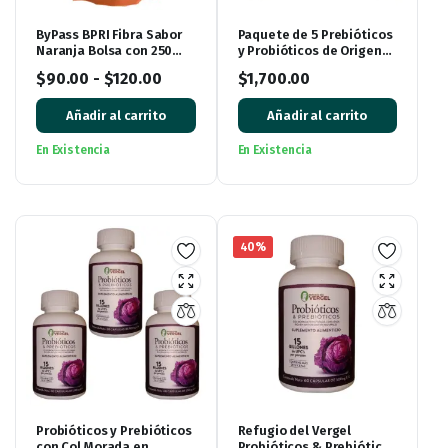
ByPass BPRI Fibra Sabor
Paquete de 5 Prebióticos
Naranja Bolsa con 250
y Probióticos de Origen
gramos
Vegetal Refugio del
$
90.00
-
$
120.00
$
1,700.00
Vergel
Añadir al carrito
Añadir al carrito
En Existencia
En Existencia
40%
Probióticos y Prebióticos
Refugio del Vergel
con Col Morada en
Probióticos & Prebióticos