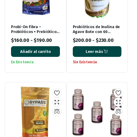
Probi-On Fibra –
Probióticos de Inulina de
Probióticos + Prebióticos
Agave Bote con 60
+ Posbióticos (450 g)
Cápsulas
$
160.00
-
$
190.00
$
200.00
-
$
230.00
Añadir al carrito
Leer más
En Existencia
Sin Existencia