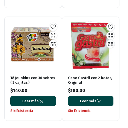
Té Jounkins con 36 sobres
Geno Gastril con 2 botes,
( 2 cajitas )
Original
$
140.00
$
180.00
Leer más
Leer más
Sin Existencia
Sin Existencia