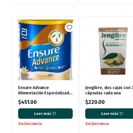
Ensure Advance
Jengibre, dos cajas con 
Alimentación Especializada
cápsulas cada una
en Polvo Unica con HMB
$
451.00
$
220.00
Sabor Vainilla de 400g
Leer más
Leer más
Sin Existencia
Sin Existencia