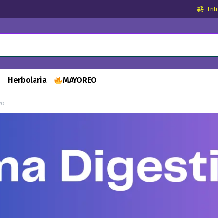
Ent
s
Herbolaria
MAYOREO
vo