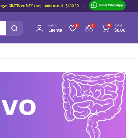
regas GRATIS en MTY comprando mas de $400.00
Entrar
Total
2
0
0
Cuenta
$
0.00