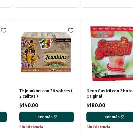
0.00.
Té Jounkins con 36 sobres (
Geno Gastril con 2 bote
2 cajitas )
Original
$
140.00
$
180.00
Leer más
Leer más
Sin Existencia
Sin Existencia