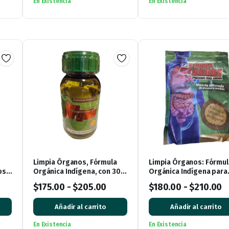
En Existencia
En Existencia
Limpia Órganos, Fórmula
Limpia Órganos: Fórmul
os
Orgánica Indígena, con 30
Orgánica Indígena para
cápsulas
Revitalizar tu Cuerpo
$
175.00
-
$
205.00
$
180.00
-
$
210.00
cio
Añadir al carrito
Añadir al carrito
ual
En Existencia
En Existencia