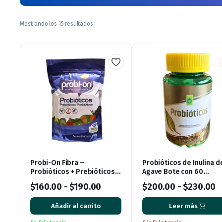
Ordenado
Mostrando los 15 resultados
por
los
últimos
Probi-On Fibra –
Probióticos de Inulina d
Probióticos + Prebióticos +
Agave Bote con 60
Posbióticos (450 g)
Cápsulas
$
160.00
-
$
190.00
$
200.00
-
$
230.00
Añadir al carrito
Leer más