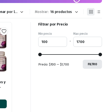
Mostrar:
Filtrar por Precio
Min precio
Max precio
-
Precio:
$100
—
$1,700
FILTRO
os y
rgel