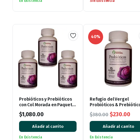
En Existencia
Sin Existencia
40%
Probióticos y Prebióticos
Refugio del Vergel
con Col Morada en Paquete
Probióticos & Prebiótic
de 3
de Col Morada – 60
El
El
$
1,080.00
$
230.00
$
380.00
Cápsulas de 500 mg
precio
pre
Añadir al carrito
Añadir al carrito
original
act
En Existencia
En Existencia
era:
es: