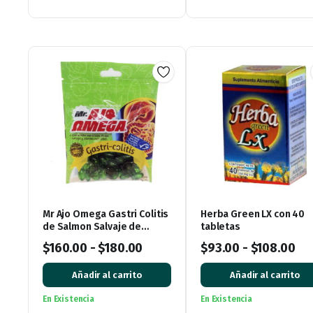
$380.00.
$23
Mr Ajo Omega Gastri Colitis
Herba Green LX con 40
de Salmon Salvaje de
tabletas
Alaska, bolsa con 60
$
160.00
-
$
180.00
$
93.00
-
$
108.00
Cápsulas de Gel
Añadir al carrito
Añadir al carrito
En Existencia
En Existencia