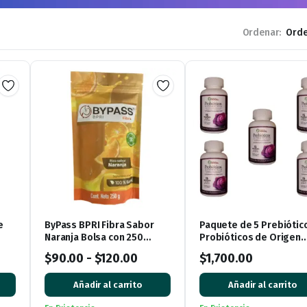
Ordenar:
e
ByPass BPRI Fibra Sabor
Paquete de 5 Prebiótic
Naranja Bolsa con 250
Probióticos de Origen
gramos
Vegetal Refugio del Ve
$
90.00
-
$
120.00
$
1,700.00
Añadir al carrito
Añadir al carrito