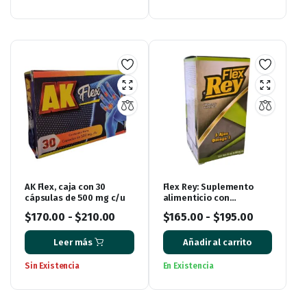
AK Flex, caja con 30
Flex Rey: Suplemento
cápsulas de 500 mg c/u
alimenticio con
ingredientes naturales
$
170.00
-
$
210.00
$
165.00
-
$
195.00
para aliviar el dolor de
huesos
Leer más
Añadir al carrito
Sin Existencia
En Existencia