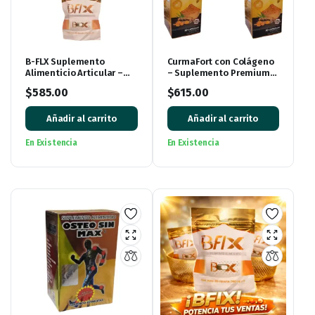
B-FLX Suplemento
CurmaFort con Colágeno
Alimenticio Articular –
– Suplemento Premium
Pack de 3 Piezas
(Paquete de 3 Cajas, 90
$
585.00
$
615.00
Cápsulas)
Añadir al carrito
Añadir al carrito
En Existencia
En Existencia