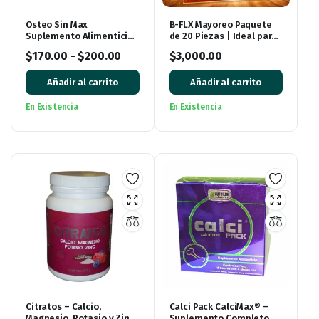
Osteo Sin Max
B-FLX Mayoreo Paquete
Suplemento Alimenticio
de 20 Piezas | Ideal para
– Nueva Presentación 35
Revender y Emprender
$
170.00
-
$
200.00
$
3,000.00
Tabletas
Añadir al carrito
Añadir al carrito
En Existencia
En Existencia
Citratos – Calcio,
Calci Pack CalciMax® –
Magnesio, Potasio y Zinc
Suplemento Completo