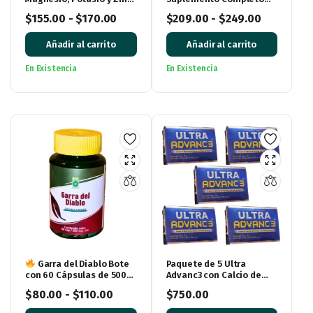
con Vitamina D3 | Sabor
para Huesos y
$
155.00
-
$
170.00
$
209.00
-
$
249.00
Frutos Rojos (250 g)
Articulaciones (15
Sobres)
Añadir al carrito
Añadir al carrito
En Existencia
En Existencia
Garra del Diablo Bote
Paquete de 5 Ultra
con 60 Cápsulas de 500
Advanc3 con Calcio de
mg cada una
Coral – Entregas en
$
80.00
-
$
110.00
$
750.00
Monterrey y Envíos a
Todo México