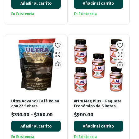
Añadir al carrito
Añadir al carrito
En Existencia
En Existencia
Ultra Advanc3 Café Bolsa
Artry Mag Plus – Paquete
con 22 Sobres
Económico de 5 Botes
con 30 Cápsulas Cada
$
330.00
-
$
360.00
$
900.00
Uno
Añadir al carrito
Añadir al carrito
En Existencia
En Existencia