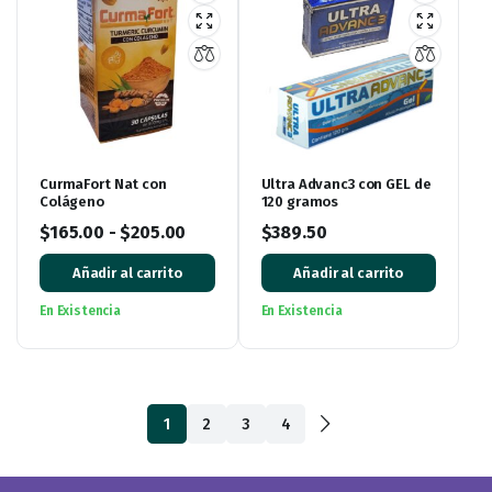
CurmaFort Nat con
Ultra Advanc3 con GEL de
Colágeno
120 gramos
$
165.00
-
$
205.00
$
389.50
Añadir al carrito
Añadir al carrito
En Existencia
En Existencia
1
2
3
4