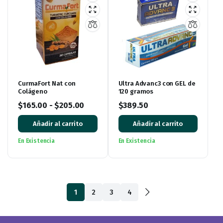
CurmaFort Nat con
Ultra Advanc3 con GEL de
Colágeno
120 gramos
$
165.00
-
$
205.00
$
389.50
Añadir al carrito
Añadir al carrito
En Existencia
En Existencia
1
2
3
4