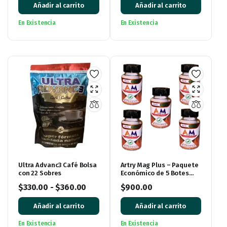
Añadir al carrito
Añadir al carrito
En Existencia
En Existencia
Ultra Advanc3 Café Bolsa
Artry Mag Plus – Paquete
con 22 Sobres
Económico de 5 Botes
con 30 Cápsulas Cada
$
330.00
-
$
360.00
$
900.00
Uno
Añadir al carrito
Añadir al carrito
En Existencia
En Existencia