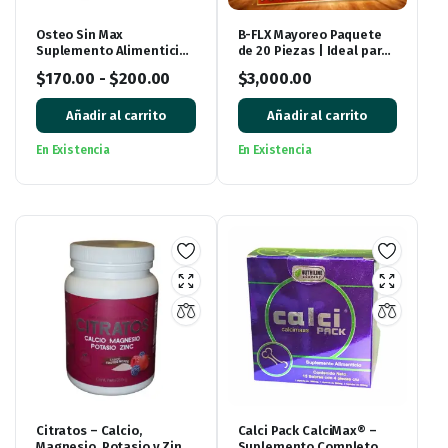
Osteo Sin Max
B-FLX Mayoreo Paquete
Suplemento Alimenticio
de 20 Piezas | Ideal para
– Nueva Presentación 35
Revender y Emprender
$
170.00
-
$
200.00
$
3,000.00
Tabletas
Añadir al carrito
Añadir al carrito
En Existencia
En Existencia
Citratos – Calcio,
Calci Pack CalciMax® –
Magnesio, Potasio y Zinc
Suplemento Completo