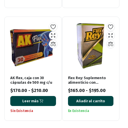
AK Flex, caja con 30
Flex Rey: Suplemento
cápsulas de 500 mg c/u
alimenticio con
ingredientes naturales
$
170.00
-
$
210.00
$
165.00
-
$
195.00
para aliviar el dolor de
huesos
Leer más
Añadir al carrito
Sin Existencia
En Existencia