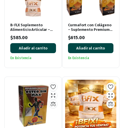
B-FLX Suplemento
CurmaFort con Colágeno
Alimenticio Articular –
– Suplemento Premium
Pack de 3 Piezas
(Paquete de 3 Cajas, 90
$
585.00
$
615.00
Cápsulas)
Añadir al carrito
Añadir al carrito
En Existencia
En Existencia