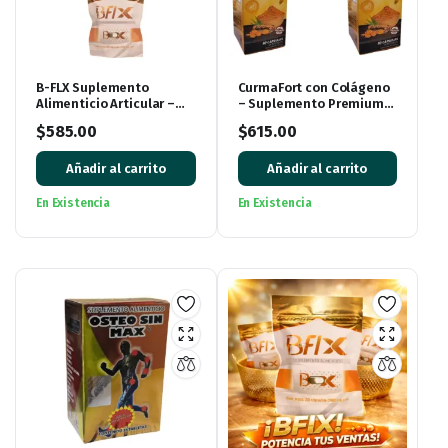
B-FLX Suplemento
CurmaFort con Colágeno
Alimenticio Articular –
– Suplemento Premium
Pack de 3 Piezas
(Paquete de 3 Cajas, 90
$
585.00
$
615.00
Cápsulas)
Añadir al carrito
Añadir al carrito
En Existencia
En Existencia