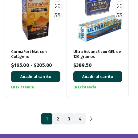
CurmaFort Nat con
Ultra Advanc3 con GEL de
Colágeno
120 gramos
$
165.00
-
$
205.00
$
389.50
Añadir al carrito
Añadir al carrito
En Existencia
En Existencia
1
2
3
4