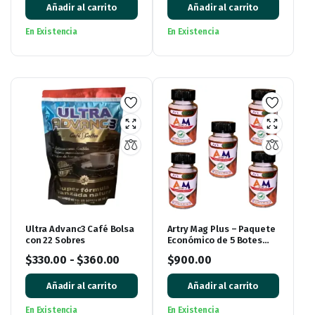
Añadir al carrito
Añadir al carrito
En Existencia
En Existencia
Ultra Advanc3 Café Bolsa
Artry Mag Plus – Paquete
con 22 Sobres
Económico de 5 Botes
con 30 Cápsulas Cada
$
330.00
-
$
360.00
$
900.00
Uno
Añadir al carrito
Añadir al carrito
En Existencia
En Existencia