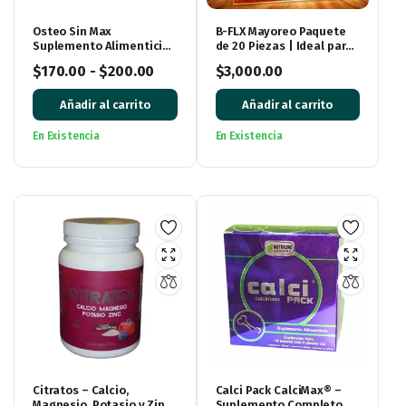
Osteo Sin Max
B-FLX Mayoreo Paquete
Suplemento Alimenticio
de 20 Piezas | Ideal para
– Nueva Presentación 35
Revender y Emprender
$
170.00
-
$
200.00
$
3,000.00
Tabletas
Añadir al carrito
Añadir al carrito
En Existencia
En Existencia
Citratos – Calcio,
Calci Pack CalciMax® –
Magnesio, Potasio y Zinc
Suplemento Completo