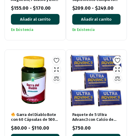
con Vitamina D3 | Sabor
para Huesos y
$
155.00
-
$
170.00
$
209.00
-
$
249.00
Frutos Rojos (250 g)
Articulaciones (15
Sobres)
Añadir al carrito
Añadir al carrito
En Existencia
En Existencia
Garra del Diablo Bote
Paquete de 5 Ultra
con 60 Cápsulas de 500
Advanc3 con Calcio de
mg cada una
Coral – Entregas en
$
80.00
-
$
110.00
$
750.00
Monterrey y Envíos a
Todo México