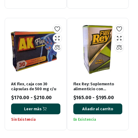
AK Flex, caja con 30
Flex Rey: Suplemento
cápsulas de 500 mg c/u
alimenticio con
ingredientes naturales
$
170.00
-
$
210.00
$
165.00
-
$
195.00
para aliviar el dolor de
huesos
Leer más
Añadir al carrito
Sin Existencia
En Existencia