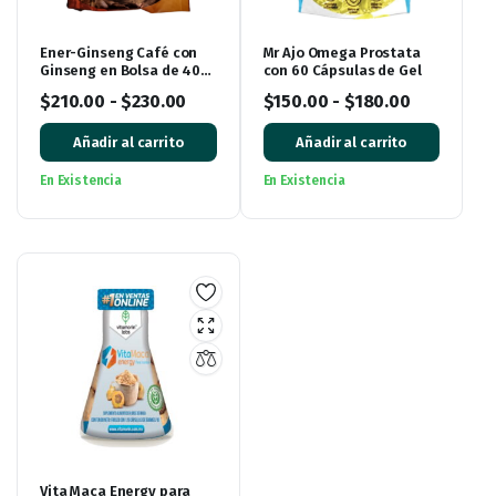
Ener-Ginseng Café con
Mr Ajo Omega Prostata
Ginseng en Bolsa de 400
con 60 Cápsulas de Gel
gramos
$
210.00
-
$
230.00
$
150.00
-
$
180.00
Añadir al carrito
Añadir al carrito
En Existencia
En Existencia
Vita Maca Energy para