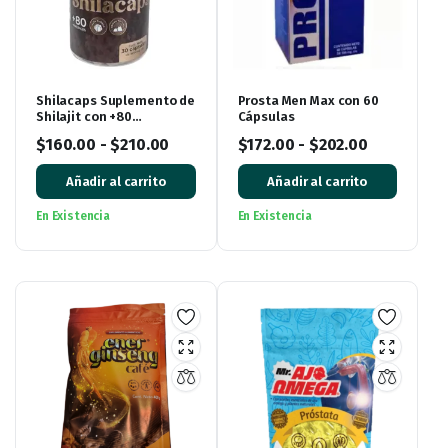
Shilacaps Suplemento de
Prosta Men Max con 60
Shilajit con +80
Cápsulas
Minerales
$
160.00
-
$
210.00
$
172.00
-
$
202.00
Añadir al carrito
Añadir al carrito
En Existencia
En Existencia