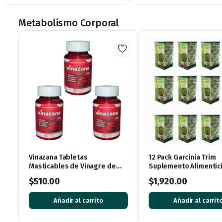
Metabolismo Corporal
Vinazana Tabletas
12 Pack Garcinia Trim
Masticables de Vinagre de
Suplemento Alimentic
Manzana con Vitaminas y
Garcinia Cambogia 36
$
510.00
$
1,920.00
Superalimentos
Cápsulas
Añadir al carrito
Añadir al carrit