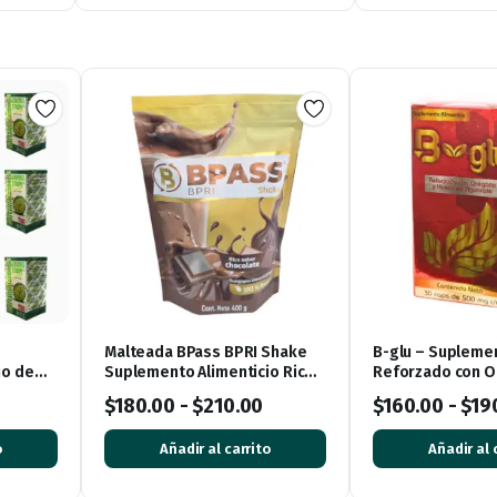
Malteada BPass BPRI Shake
B-glu – Supleme
io de
Suplemento Alimenticio Rico
Reforzado con O
0
Sabor Chocolate
Hueso de Aguaca
$
180.00
-
$
210.00
$
160.00
-
$
19
Cápsulas
o
Añadir al carrito
Añadir al 