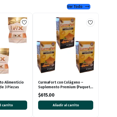
Ver Todo
o Alimenticio
CurmaFort con Colágeno –
 de 3 Piezas
Suplemento Premium (Paquete
de 3 Cajas, 90 Cápsulas)
$
615.00
l carrito
Añadir al carrito