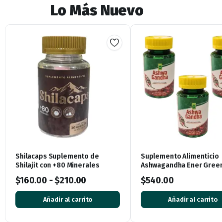
Lo Más Nuevo
Shilacaps Suplemento de
Suplemento Alimenticio
Shilajit con +80 Minerales
Ashwagandha Ener Green
Cápsulas de 500mg
$
160.00
-
$
210.00
$
540.00
Añadir al carrito
Añadir al carrito