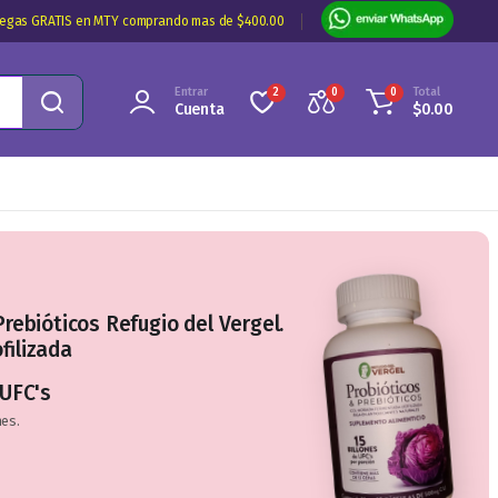
regas GRATIS en MTY comprando mas de $400.00
Entrar
Total
2
0
0
Cuenta
$
0.00
Prebióticos Refugio del Vergel.
filizada
 UFC's
mes.