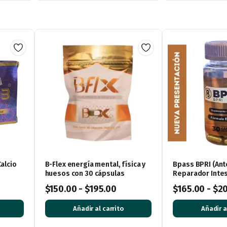
alcio
B-Flex energía mental, física y
Bpass BPRI (Ant
huesos con 30 cápsulas
Reparador Intest
de Peso – 30 Cá
$
150.00
-
$
195.00
$
165.00
-
$
2
Añadir al carrito
Añadir a