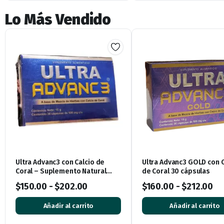
Lo Más Vendido
Ultra Advanc3 con Calcio de
Ultra Advanc3 GOLD con C
Coral – Suplemento Natural
de Coral 30 cápsulas
para Huesos y Articulaciones
$
150.00
-
$
202.00
$
160.00
-
$
212.00
Añadir al carrito
Añadir al carrito