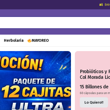
Ent
s
Herbolaria
MAYOREO
Probióticos y 
Col Morada Lio
15 Billones de
60 cápsulas para un 
Lo Quiero!!