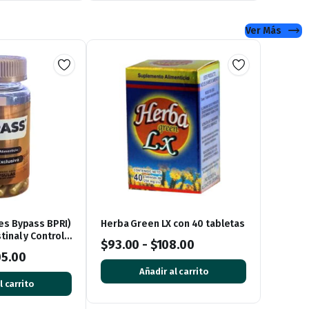
Ver Más
es Bypass BPRI)
Herba Green LX con 40 tabletas
inal y Control
$
93.00
-
$
108.00
psulas
05.00
Añadir al carrito
l carrito