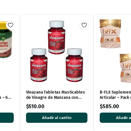
Vinazana Tabletas Masticables
B-FLX Suplement
 – 60
de Vinagre de Manzana con
Articular – Pack
Vitaminas y Superalimentos
$
510.00
$
585.00
Añadir al carrito
Añadir a