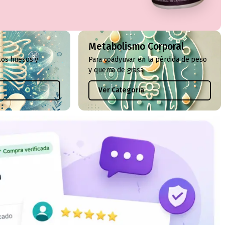
Metabolismo Corporal
los huesos y
Para coadyuvar en la pérdida de peso
y quema de grasa
Ver Categoría